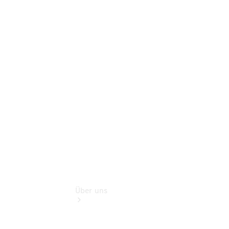
Pannen- &
Schadenhilfe
Service für
Reisemobile
Teile &
Zubehör
Rückrufe &
Umrüstungen
Über uns