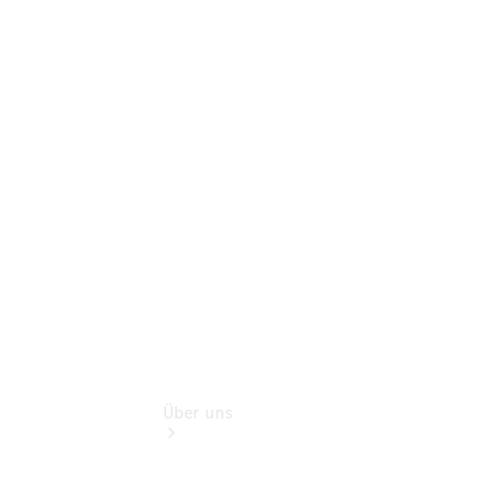
Pannen- &
Schadenhilfe
Service für
Reisemobile
Teile &
Zubehör
Rückrufe &
Umrüstungen
Über uns