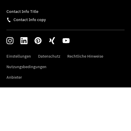
Übersicht
Unfallreparaturen
SmallRepair
Rücknahme
&
Entsorgung
Wartung
Reparatur
Service-
und
Garantie-
Pakete
Mobile
Service
Fleet
Services
Elektrofahrzeug-