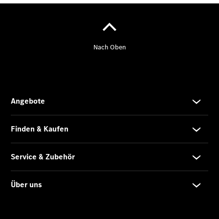
Übersicht
Finanzdienste
Reifen &
Kompletträder
Reifen- und
Komplettradschutz
EU-
Reifenlabel
Transporter-
Service