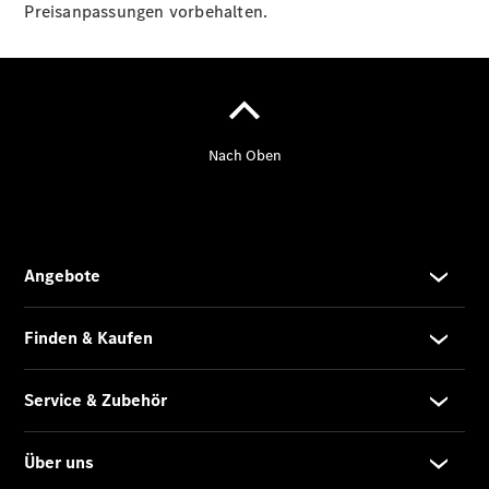
Service
Preisanpassungen vorbehalten.
VanService
basic
Individuelle
Betreuung
Übersicht
Customer
Assistance
Center
24h Service
Roadside
Assistance
Individuelle
Unterstützung