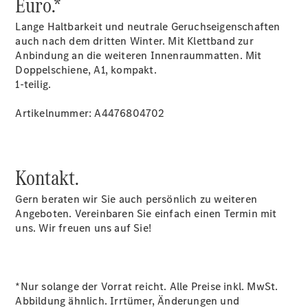
Euro.*
Lange Haltbarkeit und neutrale Geruchseigenschaften
auch nach dem dritten Winter. Mit Klettband zur
Anbindung an die weiteren Innenraummatten. Mit
Übersicht
Doppelschiene, A1, kompakt.
Unfallreparaturen
1-teilig.
SmallRepair
Rücknahme
Artikelnummer: A4476804702
&
Entsorgung
Wartung
Reparatur
Kontakt.
Service-
und
Gern beraten wir Sie auch persönlich zu weiteren
Garantie-
Angeboten. Vereinbaren Sie einfach einen Termin mit
Pakete
uns. Wir freuen uns auf Sie!
Mobile
Service
Fleet
Services
*Nur solange der Vorrat reicht. Alle Preise inkl. MwSt.
Elektrofahrzeug-
Abbildung ähnlich. Irrtümer, Änderungen und