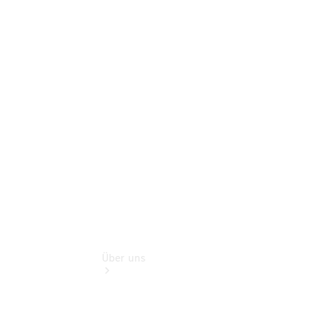
Pannen- &
Schadenhilfe
Service für
Reisemobile
Teile &
Zubehör
Rückrufe &
Umrüstungen
Über uns