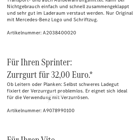
Nichtgebrauch einfach und schnell zusammengeklappt
Übersicht
und sehr gut im Laderaum verstaut werden. Nur Original
Gebrauchtwagensuche
mit Mercedes-Benz Logo und Schriftzug.
Digitale
Extras
Artikelnummer: A2038400020
Für Ihren Sprinter:
Zurrgurt für 32,00 Euro.*
Ob Leitern oder Planken: Selbst schweres Ladegut
fixiert der Verzurrgurt problemlos. Er eignet sich ideal
Services
für die Verwendung mit Verzurrösen.
Artikelnummer: A9078990100
Für Ihren Vito.