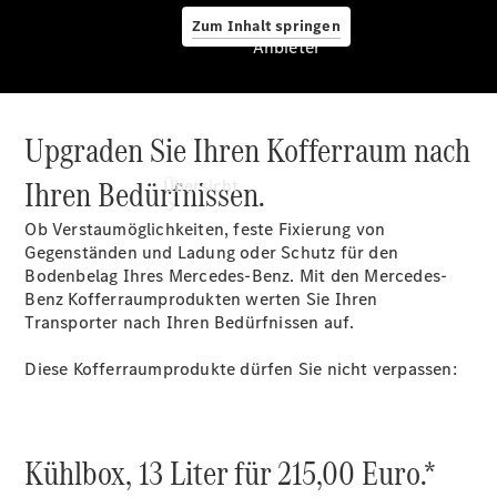
Zum Inhalt springen
Anbieter
Upgraden Sie Ihren Kofferraum nach
Anbieter
Ihren Bedürfnissen.
Übersicht
Ob Verstaumöglichkeiten, feste Fixierung von
Gegenständen und Ladung oder Schutz für den
Bodenbelag Ihres Mercedes-Benz. Mit den Mercedes-
Benz Kofferraumprodukten werten Sie Ihren
Transporter nach Ihren Bedürfnissen auf.
Startseite
Diese Kofferraumprodukte dürfen Sie nicht verpassen:
Ansprechpartner
finden
Probefahrt
vereinbaren
Kühlbox, 13 Liter für 215,00 Euro.*
Beratung