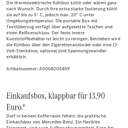
vereinbaren
Die thermoelektrische Kühlbox kühlt oder wärmt ganz
Servicetermin
nach Wunsch. Durch ihre extra starke Isolierung kühlt
vereinbaren
sie auf bis zu 5° C, jedoch max. 20° C unter
Tel: +49
Umgebungstemperatur. Die portable Box mit
2129 9409-
Textilüberzug verfügt über aufgesetzte Taschen und
0
einen Reißverschluss. Der feste innere
Kunststoffbehälter ist leicht zu reinigen. Betrieben wird
die Kühlbox über den Zigarettenanzünder oder eine 12-
Volt-Steckdose, optional sind Spannungswandler
erhältlich.
Artikelnummer: A0008205409
Kaufen
Einkaufsbox, klappbar für 13,90
Euro.*
Darf in keinem Kofferraum fehlen: die praktische
Einkaufsbox von Mercedes-Benz. Ein flexibles
Transport- und auch Aufbewahrungsmittel. Kann bei