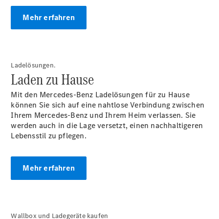
Teile &
Mehr erfahren
Zubehör
Pannen- &
Schadenhilfe
Reparatur &
Werkstatt
Ladelösungen.
Rückrufe &
Laden zu Hause
Umrüstungen
Warnung: Betrug
Mit den Mercedes-Benz Ladelösungen für zu Hause
beim
können Sie sich auf eine nahtlose Verbindung zwischen
Gebrauchtwagenkauf
Ihrem Mercedes-Benz und Ihrem Heim verlassen. Sie
Service für
werden auch in die Lage versetzt, einen nachhaltigeren
Reisemobile
Lebensstil zu pflegen.
Gebrauchtwagensuche
Finanzdienste
Digitale
Mehr erfahren
Extras
Wallbox und Ladegeräte kaufen